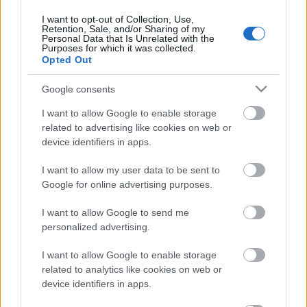
részvételi
I want to opt-out of Collection, Use,
szándékát itt
Retention, Sale, and/or Sharing of my
jelezze
Personal Data that Is Unrelated with the
Purposes for which it was collected.
Opted Out
Google consents
Címkék:
expo
vásár
kiállítás
ital
food
2008
hongkong
kong
I want to allow Google to enable storage
élelmiszeripar
international
élelmiszer
hong
related to advertising like cookies on web or
device identifiers in apps.
I want to allow my user data to be sent to
Google for online advertising purposes.
Ajánlott bejegyzések:
I want to allow Google to send me
personalized advertising.
A legújabb trendek a Hongkongi Tavaszi
Elektronikai Vásáron
I want to allow Google to enable storage
related to analytics like cookies on web or
device identifiers in apps.