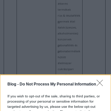
éttermi
termékek
rizs & tésztafélék
gyermek étel
italok (szeszes,
alkoholmentes)
konzervek
gabonafélék és
gabonatermékek
hűtött
élelmiszer
cukrászipari
termékek
tejtermékek
Blog -
Do Not Process My Personal Information
száritott
élelmiszer
If you wish to opt-out of the sale, sharing to third parties, or
szárított és
processing of your personal or sensitive information for
tartósított
targeted advertising by us, please use the below opt-out
élelmiszer