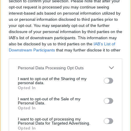
section to confirm your selection. Please note that after your
friss élelmiszer
opt-out request is processed you may continue seeing
interest-based ads based on personal information utilized by
fagyasztott
us or personal information disclosed to third parties prior to
élelmiszer
your opt-out. You may separately opt-out of the further
zöldség-gyümölcs
disclosure of your personal information by third parties on the
egészséges italok
IAB’s list of downstream participants. This information may
egészséges
also be disclosed by us to third parties on the
IAB’s List of
élelmiszerek
Downstream Participants
that may further disclose it to other
gyorsétel
third parties.
öntetek és
Please note that this website/app uses one or more Google
Personal Data Processing Opt Outs
fűszerek
services and may gather and store information including but
sütemények
not limited to your visit or usage behaviour. You may click to
I want to opt-out of the Sharing of my
personal data.
kereskedelmi
grant or deny consent to Google and its third-party tags to
Opted In
use your data for below specified purposes in below Google
szervezetek &
consent section.
szolgáltatások
I want to opt-out of the Sale of my
Personal Data.
kiállítók száma:
Opted In
370
I want to opt-out of processing my
részvétel,
Personal Data for Targeted Advertising.
regisztráció:
Opted In