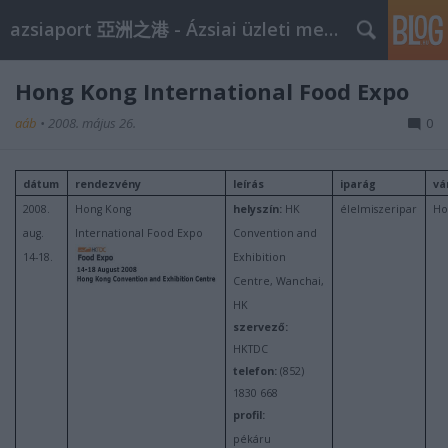
azsiaport 亞洲之港 - Ázsiai üzleti megoldások
Hong Kong International Food Expo
aáb
•
2008. május 26.
0
dátum
rendezvény
leírás
iparág
vá
2008.
Hong Kong
helyszín:
HK
élelmiszeripar
Ho
aug.
International Food Expo
Convention and
14-18.
Exhibition
Centre, Wanchai,
HK
szervező:
HKTDC
telefon:
(852)
1830 668
profil:
pékáru