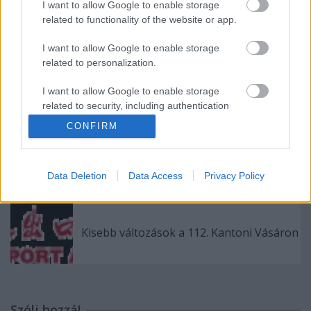
Őszi/téli Hongkongi Divathét és
I want to allow Google to enable storage
Hongkongi World Boutique
related to functionality of the website or app.
I want to allow Google to enable storage
related to personalization.
Legyen ott a 10. FDI World Forum-on
I want to allow Google to enable storage
Sanghajban!
related to security, including authentication
functionality and fraud prevention, and other
CONFIRM
user protection.
A 113. Kantoni Vásár programja
Data Deletion
Data Access
Privacy Policy
Kisebb változások a 112. Kantoni Vásáron
Szólj hozzá!