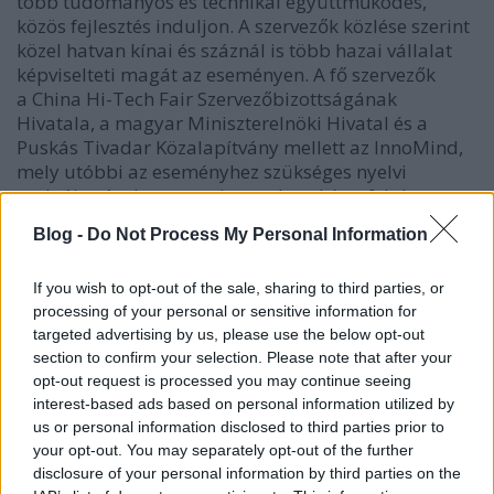
több tudományos és technikai együttműködés,
közös fejlesztés induljon. A szervezők közlése szerint
közel hatvan kínai és száznál is több hazai vállalat
képviselteti magát az eseményen. A fő szervezők
a China Hi-Tech Fair Szervezőbizottságának
Hivatala, a magyar Miniszterelnöki Hivatal és a
Puskás Tivadar Közalapítvány mellett az InnoMind,
mely utóbbi az eseményhez szükséges nyelvi
szolgáltatásokra az azsiaport.hu-t kérte fel. Az
azsiaport.hu a felkérés szerint tizenhat kínai-magyar
Blog -
Do Not Process My Personal Information
nyelvpárban tevékenykedő tolmáccsal vesz részt a
rendezvény lebonyolításában.
If you wish to opt-out of the sale, sharing to third parties, or
processing of your personal or sensitive information for
A CHTF honlapján olvasható a
teljes program
, az
targeted advertising by us, please use the below opt-out
üzletember-találkozó 13.30-tól 17.30-ig tart.
section to confirm your selection. Please note that after your
opt-out request is processed you may continue seeing
A helyszín:
interest-based ads based on personal information utilized by
us or personal information disclosed to third parties prior to
Budapest Marriott Hotel
your opt-out. You may separately opt-out of the further
disclosure of your personal information by third parties on the
Apáczai Csere János u. 4.