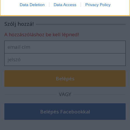
I want to allow Google to enable storage
Data Deletion
Data Access
Privacy Policy
related to security, including authentication
functionality and fraud prevention, and other
user protection.
Szólj hozzá!
A hozzászóláshoz be kell lépned!
VAGY