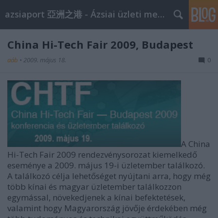
azsiaport 亞洲之港 - Ázsiai üzleti megoldások
China Hi-Tech Fair 2009, Budapest
aáb
•
2009. május 18.
0
A China
Hi-Tech Fair 2009 rendezvénysorozat kiemelkedő
eseménye a 2009. május 19-i üzletember találkozó.
A találkozó célja lehetőséget nyújtani arra, hogy még
több kínai és magyar üzletember találkozzon
egymással, növekedjenek a kínai befektetések,
valamint hogy Magyarország jövője érdekében még