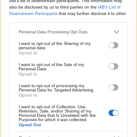
IAB’s list of downstream participants. This information may
Budapest, 1052 Hungary
also be disclosed by us to third parties on the
IAB’s List of
Tel: 36 1 486 5000
Downstream Participants
that may further disclose it to other
Fax: 36 1 486 5005
third parties.
http://www.marriott.com/hotels/travel/budhu-
budapest-marriott-hotel/
Please note that this website/app uses one or more Google
Personal Data Processing Opt Outs
services and may gather and store information including but
not limited to your visit or usage behaviour. You may click to
I want to opt-out of the Sharing of my
personal data.
grant or deny consent to Google and its third-party tags to
Opted In
use your data for below specified purposes in below Google
Címkék:
budapest
kína
üzlet
gazdaság
konferencia
consent section.
I want to opt-out of the Sale of my
Personal Data.
magyarország
rendezvény
kereskedelem
2009
fair
Opted In
tolmácsolás
miniszterelnöki hivatal
azsiaport
china hi tech
fair 2009
chtf
I want to opt-out of processing my
Personal Data for Targeted Advertising.
Opted In
I want to opt-out of Collection, Use,
Retention, Sale, and/or Sharing of my
Ajánlott bejegyzések:
Personal Data that Is Unrelated with the
Purposes for which it was collected.
Opted Out
Európa rádió: Kínai szak indul a KRE-n