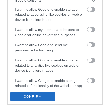
Google consents
I want to allow Google to enable storage
related to advertising like cookies on web or
device identifiers in apps.
Nagy Kínai Újévi Hangverseny február 3-
án a Művészetek Palotájában
I want to allow my user data to be sent to
Google for online advertising purposes.
I want to allow Google to send me
Hívja meg ismerősét a 114. Kantoni
personalized advertising.
Vásárra
I want to allow Google to enable storage
related to analytics like cookies on web or
device identifiers in apps.
A 113. Kantoni Vásár programja
I want to allow Google to enable storage
related to functionality of the website or app.
I want to allow Google to enable storage
CONFIRM
related to personalization.
Boldog kígyó évet!