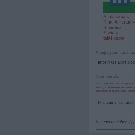
A fókuszban:
Kína. A Hungar
Business
Society
találkozója
A bejegyzés trackbac
https://azsiaport.blo
Kommentek:
A hozzászólások a
vonatkozó jogsza
semmilyen felelősséget nem vállal, 
feltételekben
és az
adatvédelmi tájékoz
Nincsenek hozzászó
Kommentezéshez
lépj