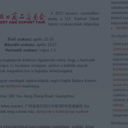
tapasztala
vállalkozó
személyek 
A 2013 tavaszi, sorrendben
történő kap
pedig a 113. Kantoni Vásár
kapcsolatta
három szakaszának időpontjai
REFER
Szolgált
Első szakasz:
április 15-19.
üzleti par
Második szakasz:
április 23-27.
üzleti lev
Harmadik szakasz:
május 1-5.
cégképvis
export-im
gy-foglalásnál érdemes figyelembe venni, hogy a harmadik
közvetlen
jus 1-i hivatalos ünneppel, amikor a belföldi utazók
fordítás/
csak megnehezítve a foglalási lehetőségeket.
kiadvány
üzleti ta
gyar vendégek tájékozódását segíti Káplár Balázs Kanton
ázsiai né
esen
letölthető
kiadványa.
üzleti és
szakmai u
íme: 380 Yue Jiang Zhong Road, Guangzhou
vásárok, 
oktatás
címet lehet mutatni: 广州海珠区阅江中路380号琶洲展馆 (ha
rendezvén
nik meg a kínai írás,
állítsa be a kelet-ázsiai nyelvek
idegenve
Médiame
bi információkkal kapcsolatban (repülőjegy, szállás, kínai