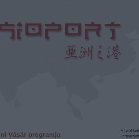
A távol-kele
oni Vásár programja
környezetb