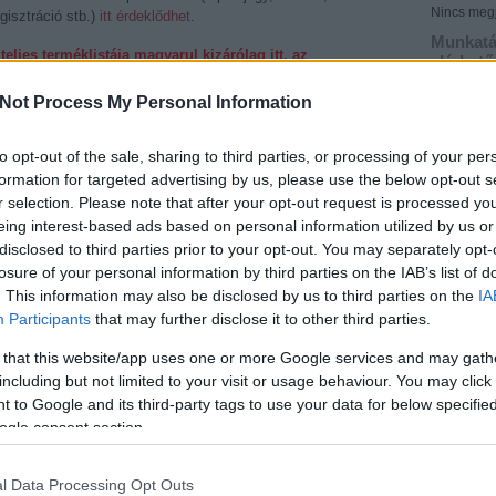
Nincs megj
gisztráció stb.)
itt érdeklődhet
.
Munkatá
teljes terméklistája magyarul kizárólag itt, az
elérhet
azsiaport.hu
, illetve
http://azsiaport.hu/vasar
) oldalain
E-mailez
Not Process My Personal Information
tel.: 06-
Munkatár
termékskálájáért lapozzon!
Cégadat
to opt-out of the sale, sharing to third parties, or processing of your per
teljes terméklistája
formation for targeted advertising by us, please use the below opt-out s
Keresés
r selection. Please note that after your opt-out request is processed y
eing interest-based ads based on personal information utilized by us or
disclosed to third parties prior to your opt-out. You may separately opt-
gépek és berendezések (Pazhou A 1.1, 6.1, 7.1)
épek és berendezések (Pazhou A 1.1, 2.1, 3.1)
losure of your personal information by third parties on the IAB’s list of
képek
ou A 4.1)
. This information may also be disclosed by us to third parties on the
IA
Archív
Pazhou A 4.1, 5.1)
Participants
that may further disclose it to other third parties.
(Pazhou A 3.1, 4.1, 8.1)
2020 febr
Pazhou C 16.4)
 that this website/app uses one or more Google services and may gath
2017 ápri
 14.3, 15.3, 16.3, 14.4, 15.4, 16.4)
including but not limited to your visit or usage behaviour. You may click 
2014 okt
u C 14.1, 15.1, 14.2, 15.2, 16.2, 16.3)
 to Google and its third-party tags to use your data for below specifi
2014 ápri
éri) (Pazhou A 6.0, 8.0)
2014 már
ogle consent section.
szabadtéri) (Pazhou A 8.0)
2014 jan
nikai berendezések (Pazhou A 1.2, 2.2, 3.2, 4.2, 5.2)
2013 dec
onika (Pazhou B 10.3, 11.3)
l Data Processing Opt Outs
2013 okt