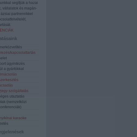
tunkkal segítjük a hazai
k, vállalatok és magán-
ázsiai partnereikkel
csolatfelvételét,
rtását.
ENCIÁK
atásaink
tnerközvetítés
elezés/kapcsolattartás
elet
port ügyintézés
ül a gyártókkal
tolmácsolás
szerkesztés
nácsadás
vjegy szolgáltatás
 céges utaztatás
tak (nemzetközi
konferenciák)
y/kínai karaoke
zetés
gjelenések