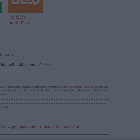
Holdújévi
y
üdvözlőlap
k címe:
g.hu/api/trackback/id/5217001
bályok
értelmében felhasználói tartalomnak minősülnek, értük a
szolgáltatás technikai
üzemeltetője
azokat nem ellenőrzi. Kifogás esetén forduljon a blog szerkesztőjéhez. Részletek a
Felhasználási
tatóban
.
lások.
 be
, vagy
regisztrálj
! ‐
Belépés Facebookkal