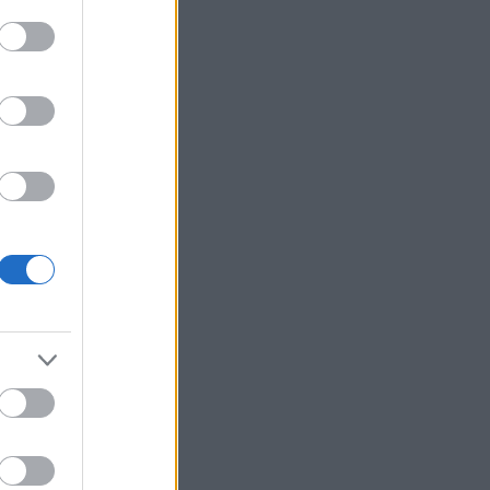
us
(
1
)
us
(
1
)
lis
(
1
)
cius
(
1
)
sek
,
kommentek
sek
,
kommentek