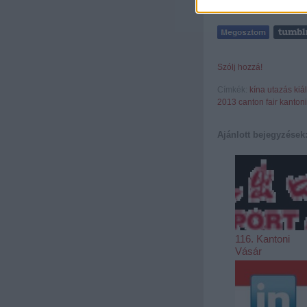
forrás: cantonfair.org
Szólj hozzá!
Címkék:
kína
utazás
kiál
2013
canton fair
kantoni
Ajánlott bejegyzések
116. Kantoni
Vásár