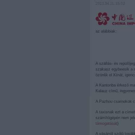
2013.04.11. 15:02
az alábbiak:
A szállás- és repülője
szakasz egybeesik a má
özönlik el Kínát, igen
A Kantonba érkező ma
Kalauz című, ingyen
A Pazhou csarnokok c
A taxisnak ezt a 
számítógépén nem jele
támogatását
)
A vásárról szóló továb