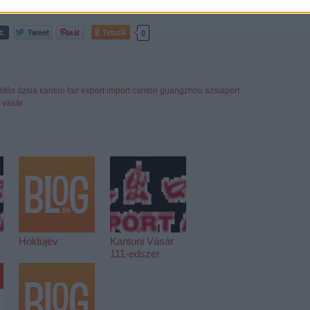
Tetszik
0
lítás
ázsia
kanton
fair
export
import
canton
guangzhou
azsiaport
 vásár
:
Holdújév
Kantoni Vásár
111-edszer