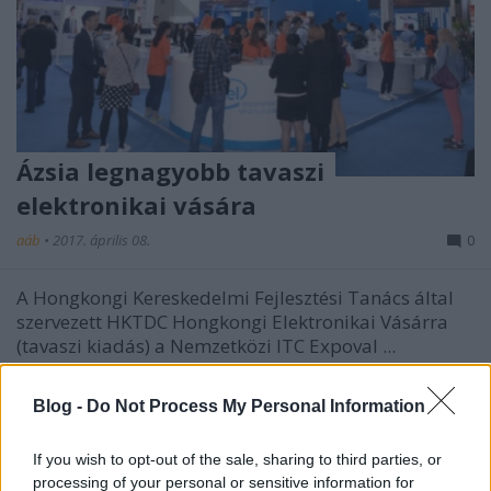
Ázsia legnagyobb tavaszi
elektronikai vására
aáb
•
2017. április 08.
0
A Hongkongi Kereskedelmi Fejlesztési Tanács által
szervezett HKTDC Hongkongi Elektronikai Vásárra
(tavaszi kiadás) a Nemzetközi ITC Expoval ...
Világmárkák a Hongkongi Optikai
Blog -
Do Not Process My Personal Information
Vásáron novemberben
If you wish to opt-out of the sale, sharing to third parties, or
aáb
•
2014. október 15.
0
processing of your personal or sensitive information for