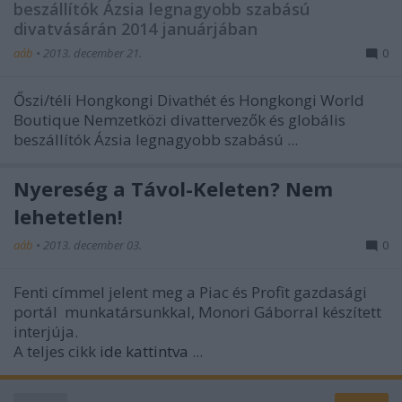
beszállítók Ázsia legnagyobb szabású
divatvásárán 2014 januárjában
aáb
•
2013. december 21.
0
Őszi/téli Hongkongi Divathét és Hongkongi World
Boutique Nemzetközi divattervezők és globális
beszállítók Ázsia legnagyobb szabású ...
Nyereség a Távol-Keleten? Nem
lehetetlen!
aáb
•
2013. december 03.
0
Fenti címmel jelent meg a Piac és Profit
gazdasági
portál
munkatársunkkal, Monori Gáborral készített
interjúja.
A teljes cikk
ide kattintva
...