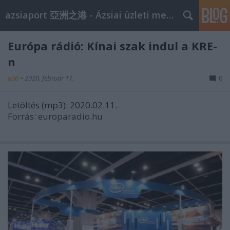
azsiaport 亞洲之港 - Ázsiai üzleti megoldások
Európa rádió: Kínai szak indul a KRE-
n
aáb
•
2020. február 11.
0
Letöltés (mp3): 2020.02.11.
Forrás: europaradio.hu