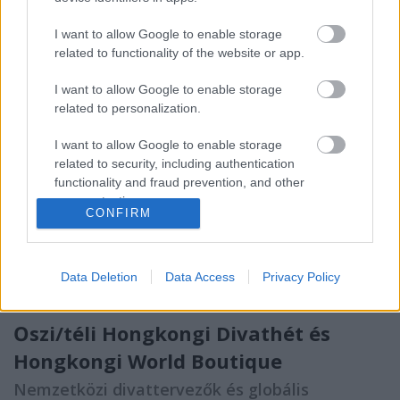
A Ló Év kezdetén, 2014. február 1-én az
azsiaport.hu
I want to allow Google to enable storage
munkatársa, Monori Gábor is előadást tart a
related to functionality of the website or app.
Holdújév Fesztiválon, "Kortárs generációk a ...
I want to allow Google to enable storage
Nagy Kínai Újévi Hangverseny
related to personalization.
február 3-án a Művészetek
I want to allow Google to enable storage
Palotájában
related to security, including authentication
functionality and fraud prevention, and other
aáb
•
2014. január 27.
0
user protection.
CONFIRM
Nagy Kínai Újévi hangverseny a Müpában
A Holdújév a lehető legfontosabb ünnep Kínában –
Data Deletion
Data Access
Privacy Policy
és a világon is, hiszen hozzávetőlegesen a Föld ...
Őszi/téli Hongkongi Divathét és
Hongkongi World Boutique
Nemzetközi divattervezők és globális