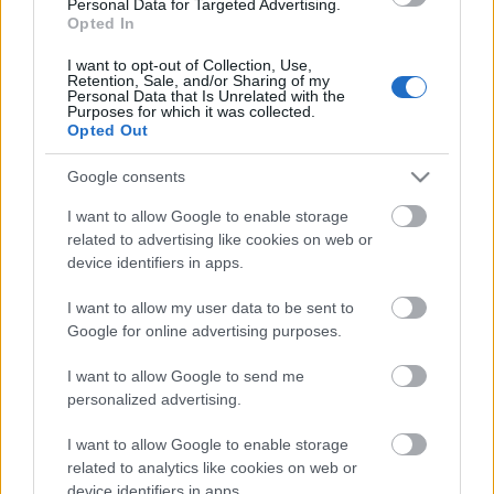
Personal Data for Targeted Advertising.
A 2014 tavaszi, 115. Kantoni Vásár három
Opted In
szakaszának időpontjai az alábbiak:
I want to opt-out of Collection, Use,
Első szakasz:
április 15-19.
Retention, Sale, and/or Sharing of my
Második szakasz:
április 23-27.
Personal Data that Is Unrelated with the
Purposes for which it was collected.
...
Opted Out
A legújabb trendek a Hongkongi
Google consents
Tavaszi Elektronikai Vásáron
I want to allow Google to enable storage
related to advertising like cookies on web or
aáb
•
2014. március 12.
0
device identifiers in apps.
2014-ben a legújabb elektronikai és technológiai
I want to allow my user data to be sent to
trendekre Ázsia legnagyobb tavaszi elektronikai
Google for online advertising purposes.
vásárán, a HKTDC Hongkongi Tavaszi Elektronikai ...
I want to allow Google to send me
personalized advertising.
Holdújév
I want to allow Google to enable storage
aáb
•
2014. január 30.
related to analytics like cookies on web or
0
device identifiers in apps.