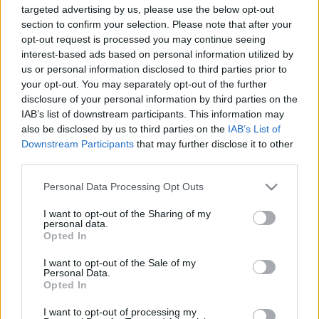
targeted advertising by us, please use the below opt-out
A divatos szemüvegek legújabb globális trendjei
section to confirm your selection. Please note that after your
opt-out request is processed you may continue seeing
lesznek láthatók Ázsia legelőkelőbb iparági
interest-based ads based on personal information utilized by
platformján, a HKTDC Hong Kong Optikai Vásáron, ...
us or personal information disclosed to third parties prior to
your opt-out. You may separately opt-out of the further
116. Kantoni Vásár
disclosure of your personal information by third parties on the
IAB’s list of downstream participants. This information may
aáb
•
2014. október 15.
0
also be disclosed by us to third parties on the
IAB’s List of
Downstream Participants
that may further disclose it to other
third parties.
Please note that this website/app uses one or more Google
A vásár három szakaszának időpontjai az alábbiak:
Personal Data Processing Opt Outs
services and may gather and store information including but
Első szakasz:
október 15-19.
not limited to your visit or usage behaviour. You may click to
I want to opt-out of the Sharing of my
Második szakasz:
október 23-27.
personal data.
grant or deny consent to Google and its third-party tags to
Harmadik ...
Opted In
use your data for below specified purposes in below Google
consent section.
I want to opt-out of the Sale of my
A 115. Kantoni vásár menetrendje
Personal Data.
Opted In
aáb
•
2014. április 17.
0
I want to opt-out of processing my