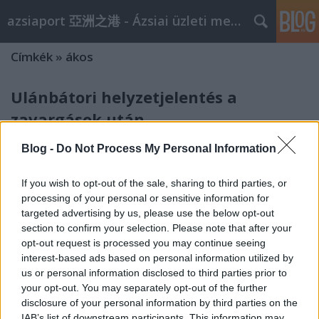
azsiaport 亞洲之港 - Ázsiai üzleti megoldások
Címkék
»
ákos
Ulánbátori helyzetjelentés a
zavargások után
aáb
•
2008. július 03.
0
Blog -
Do Not Process My Personal Information
Részletes beszámolók itt: http://azsiaport.hu/media
If you wish to opt-out of the sale, sharing to third parties, or
A Mongol Népi Forradalmi Párt a vasárnap tartott
processing of your personal or sensitive information for
parlamenti választásokon a Mongol Demokratikus
targeted advertising by us, please use the below opt-out
Pártot megelőzve 41 helyet szerzett a 76 tagú
section to confirm your selection. Please note that after your
Nemzeti Nagy Hurálban. A kialakult helyzetet a
opt-out request is processed you may continue seeing
demokraták sem vitatták, mindössze…
interest-based ads based on personal information utilized by
us or personal information disclosed to third parties prior to
your opt-out. You may separately opt-out of the further
Kínai (túlélő) kalauz
disclosure of your personal information by third parties on the
IAB’s list of downstream participants. This information may