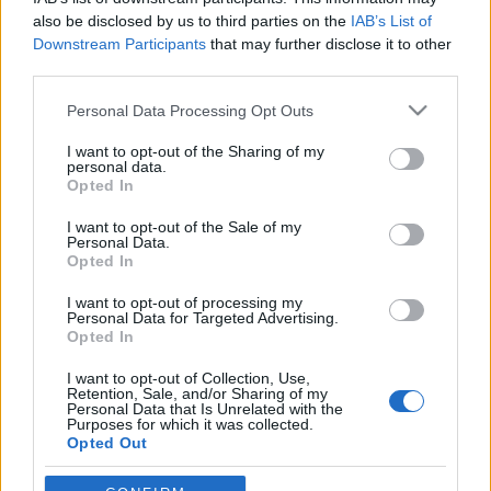
aáb
•
2007. november 24.
2
also be disclosed by us to third parties on the
IAB’s List of
Downstream Participants
that may further disclose it to other
Az elmúlt héten az "A betű" kiadónál megjelent a
third parties.
Kínai (túlélő) kalauz c. kínai társalgási könyv,
amelyet szerzőik elsősorban a Kínába készülő
Please note that this website/app uses one or more Google
Personal Data Processing Opt Outs
magyar turisták számára állítottak össze. A könyv
services and may gather and store information including but
oldalunkon 20%-os online kedvezménnyel
not limited to your visit or usage behaviour. You may click to
I want to opt-out of the Sharing of my
personal data.
rendelhető meg (1344…
grant or deny consent to Google and its third-party tags to
Opted In
use your data for below specified purposes in below Google
consent section.
I want to opt-out of the Sale of my
CRI - Voices From Other Lands, 2005.
Personal Data.
Opted In
03. 03.
I want to opt-out of processing my
aáb
•
2007. október 13.
0
Personal Data for Targeted Advertising.
Opted In
Forrás:mms://enmms.chinabroadcast.cn/news/progr
I want to opt-out of Collection, Use,
Voices From Other Lands 2005. március 3-i adása.És
Retention, Sale, and/or Sharing of my
a hozzá tartozó írás (http://english.cri.cn/2237/2005-
Personal Data that Is Unrelated with the
Purposes for which it was collected.
3-29/81@222068.htm):The Secret History of
Opted Out
Akos2005-3-29 10:09:53 CRIENGLISH.com Akos
Apatoczky is…
Google consents