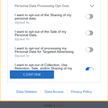
Please note that this website/app uses one or more Google
résztvevőket
Personal Data Processing Opt Outs
services and may gather and store information including but
aáb
•
2009. február 09.
0
not limited to your visit or usage behaviour. You may click to
I want to opt-out of the Sharing of my
personal data.
grant or deny consent to Google and its third-party tags to
Opted In
use your data for below specified purposes in below Google
A Hongkongban 2009. április 20-23 között sorra
consent section.
I want to opt-out of the Sale of my
kerülő 24. Háztartási Cikkek Kiállítására a szervezők
Personal Data.
alaposan átgondolt stratégiával várják a
Opted In
vendégeket, miután az elmúlt fél évben jelentősen
visszaesett a térségben a nemzetközi vásárok és
I want to opt-out of processing my
Personal Data for Targeted Advertising.
kiállítások…
Opted In
I want to opt-out of Collection, Use,
Retention, Sale, and/or Sharing of my
Personal Data that Is Unrelated with the
CONFIRM
Purposes for which it was collected.
Opted Out
Google consents
SÜTI BEÁLLÍTÁSOK MÓDOSÍTÁSA
Data Deletion
Data Access
Privacy Policy
I want to allow Google to enable storage
related to advertising like cookies on web or
mobil
|
teljes
device identifiers in apps.