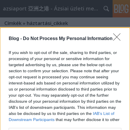
azsiaport 亞洲之港 - Ázsiai üzleti megoldások
Címkék
»
háztartási_cikkek
Hong Kong Houseware Fair, Home
Blog -
Do Not Process My Personal Information
Textile Fair, World of Pet Supplies
If you wish to opt-out of the sale, sharing to third parties, or
aáb
•
2011. április 15.
0
processing of your personal or sensitive information for
targeted advertising by us, please use the below opt-out
section to confirm your selection. Please note that after your
Ázsia legnagyobb háztartási kiállítására, a HKTDC
opt-out request is processed you may continue seeing
Hongkongi Háztartási Vásárra 2011. április 20-23.
interest-based ads based on personal information utilized by
között kerül sor Wanchai belvárosában, A
us or personal information disclosed to third parties prior to
Hongkongi Konferencia- és Kiállítási Központban
your opt-out. You may separately opt-out of the further
(HKCEC). 2010-ben Hongkong teljes exportja 20% -al
disclosure of your personal information by third parties on the
nőtt 2009-hez képest. Ezen belül a…
IAB’s list of downstream participants. This information may
also be disclosed by us to third parties on the
IAB’s List of
2000 hongkongi dollárral és kisállat
Downstream Participants
that may further disclose it to other
third parties.
részleggel csalogatják a