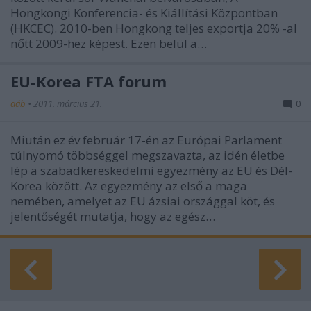
Hongkongi Konferencia- és Kiállítási Központban
(HKCEC). 2010-ben Hongkong teljes exportja 20% -al
nőtt 2009-hez képest. Ezen belül a…
EU-Korea FTA forum
aáb
•
2011. március 21.
0
Miután ez év február 17-én az Európai Parlament
túlnyomó többséggel megszavazta, az idén életbe
lép a szabadkereskedelmi egyezmény az EU és Dél-
Korea között. Az egyezmény az első a maga
nemében, amelyet az EU ázsiai országgal köt, és
jelentőségét mutatja, hogy az egész…