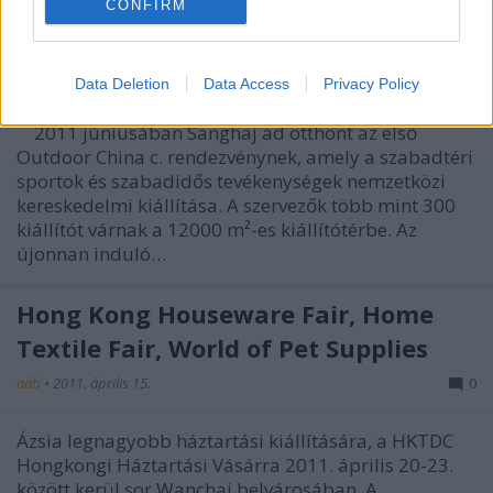
CONFIRM
Sanghaji Outdoor Vásár
aáb
•
2011. április 25.
0
Data Deletion
Data Access
Privacy Policy
2011 júniusában Sanghaj ad otthont az első
Outdoor China c. rendezvénynek, amely a szabadtéri
sportok és szabadidős tevékenységek nemzetközi
kereskedelmi kiállítása. A szervezők több mint 300
kiállítót várnak a 12000 m²-es kiállítótérbe. Az
újonnan induló…
Hong Kong Houseware Fair, Home
Textile Fair, World of Pet Supplies
aáb
•
2011. április 15.
0
Ázsia legnagyobb háztartási kiállítására, a HKTDC
Hongkongi Háztartási Vásárra 2011. április 20-23.
között kerül sor Wanchai belvárosában, A