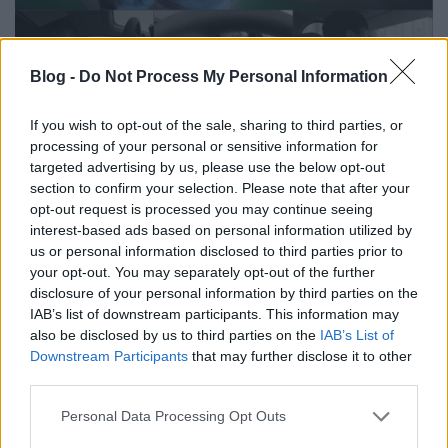
Blog -
Do Not Process My Personal Information
Kínai olimpiai bajnok Budapesten
aáb
•
2012. május 08.
0
If you wish to opt-out of the sale, sharing to third parties, or
processing of your personal or sensitive information for
targeted advertising by us, please use the below opt-out
Update: íme az elkészült és a Jaguar honlapján
section to confirm your selection. Please note that after your
közzétett film: A 2008-as pekingi olimpia egyéni
opt-out request is processed you may continue seeing
kardvívóbajnokával, Zhong Mannal forgat
interest-based ads based on personal information utilized by
reklámfilmet Magyarországon a Jaguar. A
us or personal information disclosed to third parties prior to
luxuskocsimárka erősíteni igyekszik kínai pozícióját,
your opt-out. You may separately opt-out of the further
ezért a nemrég meghirdetett és az…
disclosure of your personal information by third parties on the
IAB’s list of downstream participants. This information may
Kantoni Vásár 111-edszer
also be disclosed by us to third parties on the
IAB’s List of
Downstream Participants
that may further disclose it to other
aáb
•
2012. április 13.
0
third parties.
Please note that this website/app uses one or more Google
Personal Data Processing Opt Outs
A Kantoni Vásár szervezői idén folytatják a tavaly
services and may gather and store information including but
kísérleti jelleggel beindított kampányukat, melynek