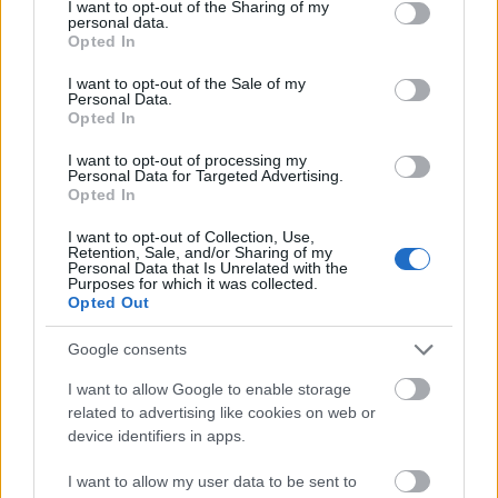
not limited to your visit or usage behaviour. You may click to
I want to opt-out of the Sharing of my
során a vásár rendszeres látogatói ajánlhatják a
personal data.
grant or deny consent to Google and its third-party tags to
Opted In
rendezvényt olyan ismerőseiknek, akik még nem
use your data for below specified purposes in below Google
vettek részt korábban az eseményen. A 'Regular
consent section.
I want to opt-out of the Sale of my
Buyer Recommending New Buyer'…
Personal Data.
Opted In
A fókuszban: Kína. A Hungary
I want to opt-out of processing my
Personal Data for Targeted Advertising.
Business Society találkozója
Opted In
aáb
•
2012. március 24.
0
I want to opt-out of Collection, Use,
Retention, Sale, and/or Sharing of my
Personal Data that Is Unrelated with the
A LinkedIn professzionális közösségi hálózat egyik
Purposes for which it was collected.
Opted Out
leggyorsabban fejlődő magyar csoportja, a Hungary
Business Society szokásos havi találkozóját
Google consents
márciusban Kína és a magyar vállalatok kínai
lehetőségei témakörének szentelte. A kerekasztal-
I want to allow Google to enable storage
beszélgetés résztvevői…
related to advertising like cookies on web or
device identifiers in apps.
110. Kantoni Vásár
I want to allow my user data to be sent to