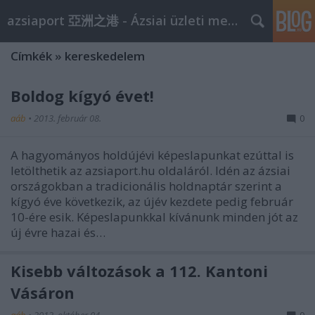
azsiaport 亞洲之港 - Ázsiai üzleti megoldások
Címkék
»
kereskedelem
Boldog kígyó évet!
aáb
•
2013. február 08.
0
A hagyományos holdújévi képeslapunkat ezúttal is
letölthetik az azsiaport.hu oldaláról. Idén az ázsiai
országokban a tradicionális holdnaptár szerint a
kígyó éve következik, az újév kezdete pedig február
10-ére esik. Képeslapunkkal kívánunk minden jót az
új évre hazai és…
Kisebb változások a 112. Kantoni
Vásáron