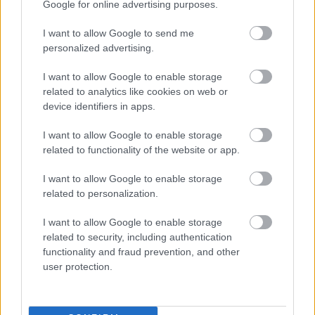
aáb
•
2011. szeptember 21.
0
Google for online advertising purposes.
I want to allow Google to send me
A Kantoni Vásár főtitkára, Wang Zhiping nemrég
personalized advertising.
közzétett beszámolója szerint a rendezvény
reformjai látványos fejlődést eredményeztek mind a
I want to allow Google to enable storage
látogatók, mind a kiállítók számát tekintve. A tavaszi
related to analytics like cookies on web or
expón a kissé talán hosszúra sikeredett jelmondat
device identifiers in apps.
(“Optimizing Services…
I want to allow Google to enable storage
related to functionality of the website or app.
Hongkongi Nemzetközi Teavásár
I want to allow Google to enable storage
aáb
•
2011. június 29.
0
related to personalization.
I want to allow Google to enable storage
Ebben az évben a Hongkongi
related to security, including authentication
Kereskedelemfejlesztési Tanács (HKTDC) és a
functionality and fraud prevention, and other
Nemzetközi Kínaitea-Kultúra Szövetség (CTCIEA)
user protection.
ismételt összefogásával rendezik meg augusztus 11.
és 13. között a harmadik Hongkongi Nemzetközi
Teavásárt. A vásár első két napján még csak a…