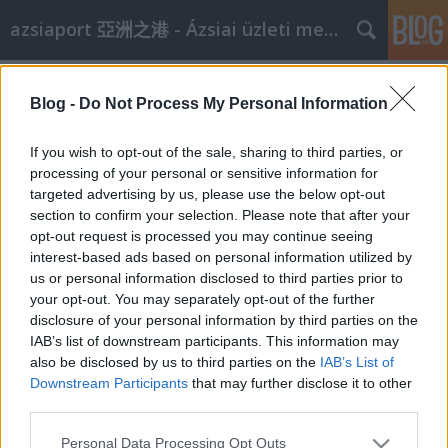
azsiaport 亞洲之港 - Ázsiai üzleti megoldások
Címkék
»
rendezvényszervezés
Blog -
Do Not Process My Personal Information
Rendezvényszervezés
If you wish to opt-out of the sale, sharing to third parties, or
aáb
•
2008. november 10.
0
processing of your personal or sensitive information for
targeted advertising by us, please use the below opt-out
section to confirm your selection. Please note that after your
Magyarországon egyedüliként az azsiaport.hu
opt-out request is processed you may continue seeing
vállalja kínai nyelvű karaoke műsor szervezését a
interest-based ads based on personal information utilized by
megrendelő által biztosított helyszínen. Komplex
us or personal information disclosed to third parties prior to
szolgáltatásunk az alábbiakat
your opt-out. You may separately opt-out of the further
tartalmazzaFelvonulás a helyszínre, technika
disclosure of your personal information by third parties on the
üzembehelyezéseházigazda/tolmács…
IAB’s list of downstream participants. This information may
also be disclosed by us to third parties on the
IAB’s List of
Kínai karaoke Nyíregyházán
Downstream Participants
that may further disclose it to other
third parties.
aáb
•
2008. november 06.
0
Please note that this website/app uses one or more Google
Personal Data Processing Opt Outs