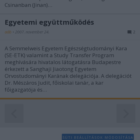
Csinanban (Jinan)…
Egyetemi együttműködés
aáb
•
2007. november 24.
2
A Semmelweis Egyetem Egészségtudományi Kara
(SE-ETK) valamint a Study Transfer Program
meghívására hivatalos látogatásra Budapestre
érkezett a Sanghaji Jiaotong Egyetem
Orvostudományi Karának delegációja. A delegációt
Dr. Mészáros Judit, főiskolai tanár, a kar
főigazgatója és…
SÜTI BEÁLLÍTÁSOK MÓDOSÍTÁSA