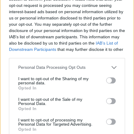
opt-out request is processed you may continue seeing
interest-based ads based on personal information utilized by
us or personal information disclosed to third parties prior to
Harmóniában a Gömböc
your opt-out. You may separately opt-out of the further
aáb
•
2010. március 07.
0
disclosure of your personal information by third parties on the
IAB’s list of downstream participants. This information may
also be disclosed by us to third parties on the
IAB’s List of
A március 3-án megtartott sajtóbeszélgetésen a
Downstream Participants
that may further disclose it to other
Gömböc feltalálói, Domokos Gábor és Várkonyi
third parties.
Péter tájékoztatták az érdeklődőket találmányuk
matematikai hátteréről valamint a 2010 Sanghaji
Please note that this website/app uses one or more Google
Personal Data Processing Opt Outs
Világkiállítás magyar pavilonja filozófiájával való
services and may gather and store information including but
összefüggésekről. Az egyetlen stabil és egyetlen
not limited to your visit or usage behaviour. You may click to
I want to opt-out of the Sharing of my
personal data.
instabil…
grant or deny consent to Google and its third-party tags to
Opted In
use your data for below specified purposes in below Google
consent section.
I want to opt-out of the Sale of my
Fa-, bútor- és építőipari "három az
Personal Data.
Opted In
egyben" kiállítás
I want to opt-out of processing my
aáb
•
2009. február 01.
0
Personal Data for Targeted Advertising.
Opted In