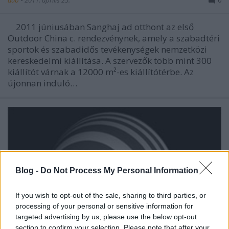
aáb
•
2011. április 25.
0
2011 júniusában Sanghaj ad otthont az első
Outdoor China c. rendezvénynek, amely a szabadtéri
sportok és szabadidős tevékenységek nemzetközi
kereskedelmi kiállítása. A szervezők több mint 300
kiállítót várnak a 12000 m²-es kiállítótérbe. Az
újonnan induló…
Blog -
Do Not Process My Personal Information
If you wish to opt-out of the sale, sharing to third parties, or
processing of your personal or sensitive information for
targeted advertising by us, please use the below opt-out
section to confirm your selection. Please note that after your