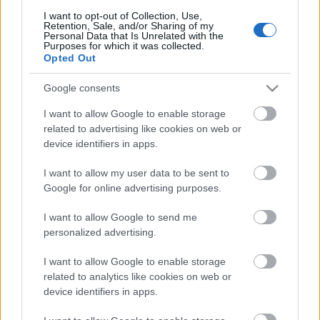
A februári sanghaji kiállítási program egyik
I want to opt-out of Collection, Use,
legkiemelkedőbb rendezvénye a három
Retention, Sale, and/or Sharing of my
testvériparág, a fa-, bútor- és építőipari
Personal Data that Is Unrelated with the
Purposes for which it was collected.
szakkiállítások egyesített expoja lesz. A február 17
Opted Out
és 20 között lezajló kiállítás rangját emeli, hogy csak
kétévente rendezik meg, akkor viszont…
Google consents
I want to allow Google to enable storage
Sanghaji ingatlanosok Budapesten
related to advertising like cookies on web or
device identifiers in apps.
aáb
•
2009. január 20.
0
I want to allow my user data to be sent to
Január 16-án a hivatalos látogatáson Budapesten
Google for online advertising purposes.
tartózkodó Sanghaji (Luwan) Ingatlankereskedelmi
Központ küldöttsége látogatást tett a Kulturális
I want to allow Google to send me
Örökségvédelmi Hivatalban. A delegációt Dr. Deme
personalized advertising.
Péter, a Társadalmi Kapcsolatok Főosztályának
vezetője és Dr. Bagdány Judit, a…
I want to allow Google to enable storage
related to analytics like cookies on web or
device identifiers in apps.
Auto Shanghai 2009.