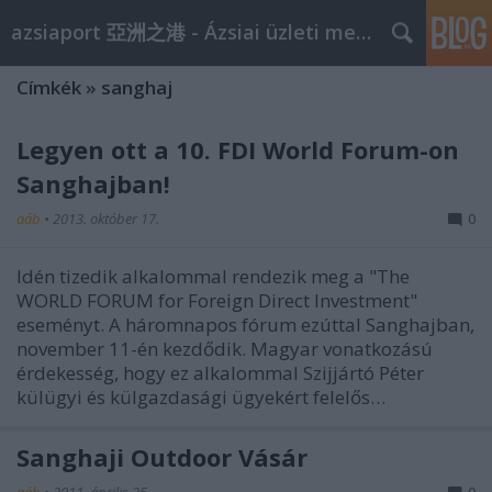
azsiaport 亞洲之港 - Ázsiai üzleti megoldások
Címkék
»
sanghaj
Legyen ott a 10. FDI World Forum-on
Sanghajban!
aáb
•
2013. október 17.
0
Idén tizedik alkalommal rendezik meg a "The
WORLD FORUM for Foreign Direct Investment"
eseményt. A háromnapos fórum ezúttal Sanghajban,
november 11-én kezdődik. Magyar vonatkozású
érdekesség, hogy ez alkalommal Szijjártó Péter
külügyi és külgazdasági ügyekért felelős…
Sanghaji Outdoor Vásár