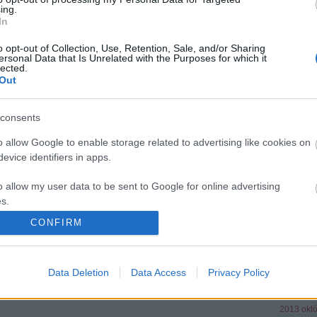
Nincs megj
ing.
In
Munkatá
elérhet
o opt-out of Collection, Use, Retention, Sale, and/or Sharing
ersonal Data that Is Unrelated with the Purposes for which it
E-mailez
lected.
tel.: 06-
Out
Munkatár
Cégadat
Keresés
consents
o allow Google to enable storage related to advertising like cookies on
evice identifiers in apps.
képek
o allow my user data to be sent to Google for online advertising
Archív
s.
2020 febr
CONFIRM
to allow Google to send me personalized advertising.
2017 ápri
2014 okt
2014 ápri
o allow Google to enable storage related to analytics like cookies on
2014 már
Data Deletion
Data Access
Privacy Policy
evice identifiers in apps.
2014 jan
2013 dec
o allow Google to enable storage related to functionality of the website
2013 okt