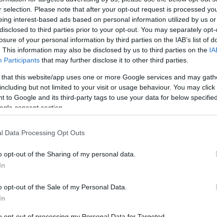
tapasztala
r selection. Please note that after your opt-out request is processed y
vállalkozó
eing interest-based ads based on personal information utilized by us or
103. Kantoni Vásár.
személyek 
disclosed to third parties prior to your opt-out. You may separately opt-
történő kap
kapcsolatta
losure of your personal information by third parties on the IAB’s list of
REFER
. This information may also be disclosed by us to third parties on the
IA
Április 30-án zárult a 2008. tavaszi Kantoni
Participants
that may further disclose it to other third parties.
Szolgált
Vásár második szakasza. A tavalyihoz
képest megszigorított biztonsági
üzleti par
 that this website/app uses one or more Google services and may gath
rendelkezések miatt a kiállító kínai cégek
üzleti lev
including but not limited to your visit or usage behaviour. You may click 
alkalmazottainak bonyolult engedélyeztetési
cégképvis
 to Google and its third-party tags to use your data for below specifi
eljáráson kellett átesniük, melyek egy részét
export-im
ogle consent section.
csak lakóhelyükön tudták…
közvetlen
fordítás/
kiadvány
l Data Processing Opt Outs
üzleti ta
ázsiai né
üzleti és
o opt-out of the Sharing of my personal data.
szakmai u
In
vásárok, 
Tetszik
0
oktatás
o opt-out of the Sale of my Personal Data.
rendezvén
idegenve
In
Médiame
et
vásár
china
kanton
2008
fair
kantoni
canton
103
to opt-out of processing my Personal Data for Targeted