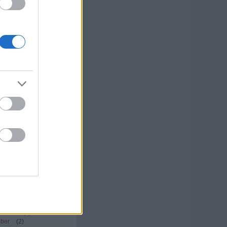
eleníthető bejegyzés.
rsaink és
őségeink
zen nekünk
20-3909698
sak
ok
 az ázsiaporton
um
uár
(
1
)
lis
(
1
)
óber
(
2
)
lis
(
1
)
cius
(
1
)
uár
(
2
)
ember
(
2
)
óber
(
2
)