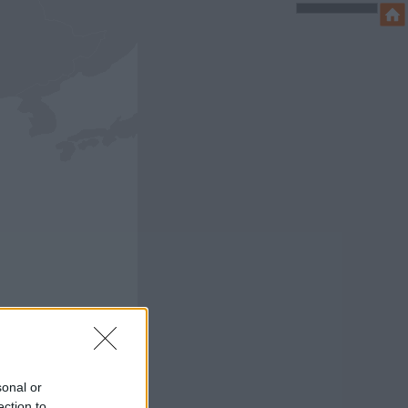
ti üzleti és kulturális
sonal or
en szerzett évtizedes
ection to