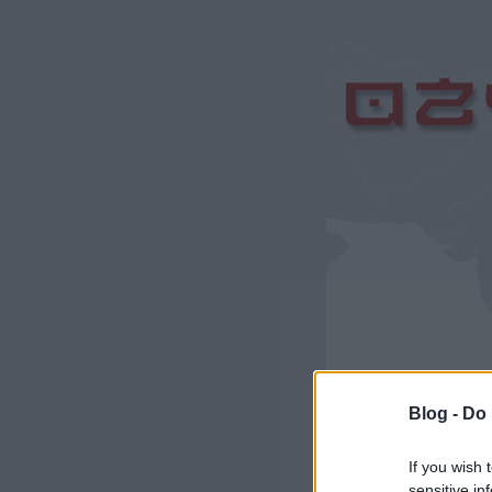
Blog -
Do 
Címkék
»
tavasz
If you wish 
sensitive in