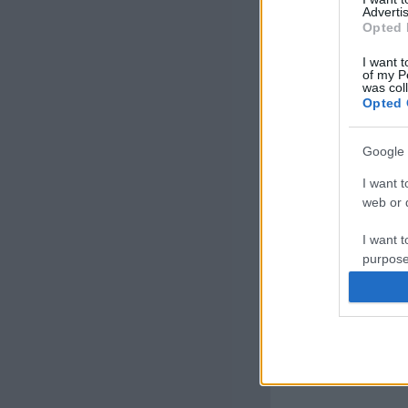
Advertis
Opted 
I want t
of my P
was col
Opted 
Google 
I want t
web or d
I want t
purpose
I want 
I want t
web or d
I want t